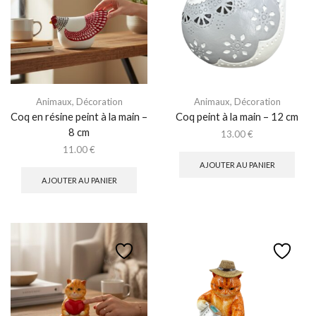
Animaux
,
Décoration
Animaux
,
Décoration
Coq en résine peint à la main –
Coq peint à la main – 12 cm
8 cm
13.00
€
11.00
€
AJOUTER AU PANIER
AJOUTER AU PANIER