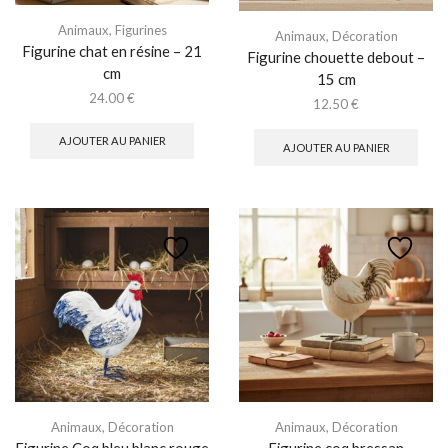
Animaux
,
Figurines
Animaux
,
Décoration
Figurine chat en résine – 21
Figurine chouette debout –
cm
15 cm
24.00
€
12.50
€
AJOUTER AU PANIER
AJOUTER AU PANIER
Animaux
,
Décoration
Animaux
,
Décoration
Figurine Coq bleu blanc rouge
Figurine coq bressan