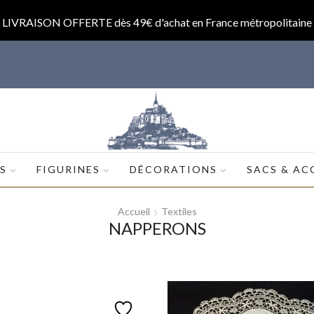
LIVRAISON OFFERTE dès 49€ d'achat en France métropolitaine
op.com
ES
FIGURINES
DÉCORATIONS
SACS & AC
Accueil
Textiles
NAPPERONS