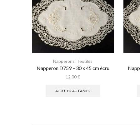
Napperons
,
Textiles
Napperon D759 – 30 x 45 cm écru
Nappe
12.00
€
AJOUTER AU PANIER