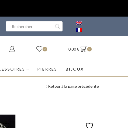
Search
input
0.00
€
0
0
CESSOIRES
PIERRES
BIJOUX
Retour à la page précédente