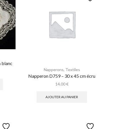
 blanc
Napperons
,
Textiles
Napperon D759 – 30 x 45 cm écru
14.00
€
AJOUTER AU PANIER