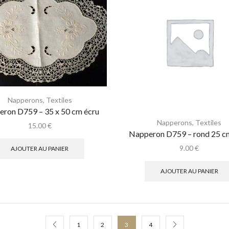
Napperons
,
Textiles
ron D759 – 35 x 50 cm écru
Napperons
,
Textiles
15.00
€
Napperon D759 – rond 25 c
9.00
€
AJOUTER AU PANIER
AJOUTER AU PANIER
1
2
3
4