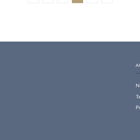
A
N
Te
Po