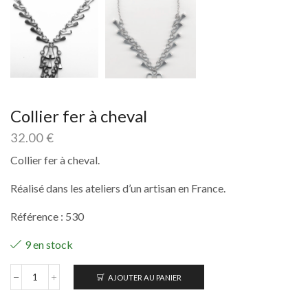
Collier fer à cheval
32.00
€
Collier fer à cheval.
Réalisé dans les ateliers d’un artisan en France.
Référence : 530
9 en stock
AJOUTER AU PANIER
quantité
de
Collier