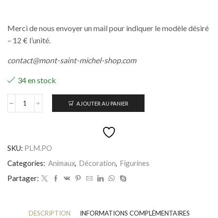
Merci de nous envoyer un mail pour indiquer le modèle désiré
– 12 € l’unité.
contact@mont-saint-michel-shop.com
34 en stock
AJOUTER AU PANIER
quantité
de
Calendrier
Poules
et
SKU:
PLM.PO
Coqs
Categories:
Animaux
,
Décoration
,
Figurines
Partager:
DESCRIPTION
INFORMATIONS COMPLÉMENTAIRES