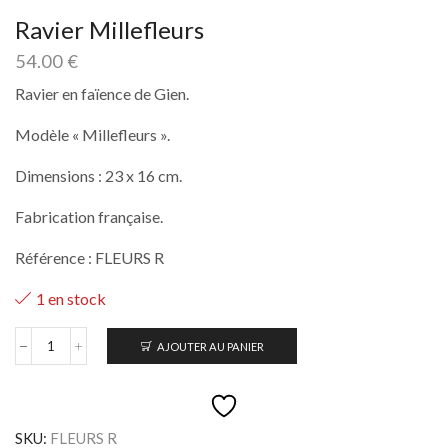
Ravier Millefleurs
54.00
€
Ravier en faïence de Gien.
Modèle « Millefleurs ».
Dimensions : 23 x 16 cm.
Fabrication française.
Référence : FLEURS R
1 en stock
AJOUTER AU PANIER
quantité
de
Ravier
Millefleurs
SKU:
FLEURS R