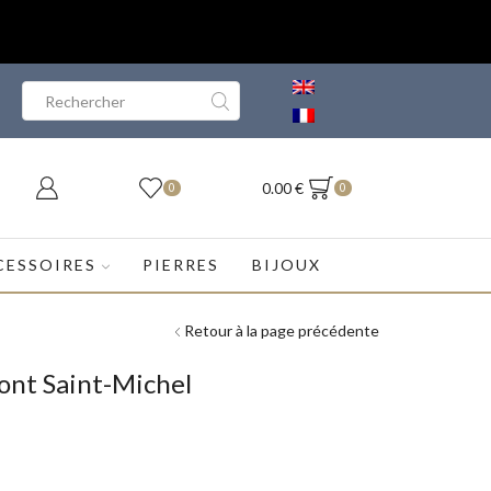
Search
input
0.00
€
0
0
CESSOIRES
PIERRES
BIJOUX
Retour à la page précédente
ont Saint-Michel