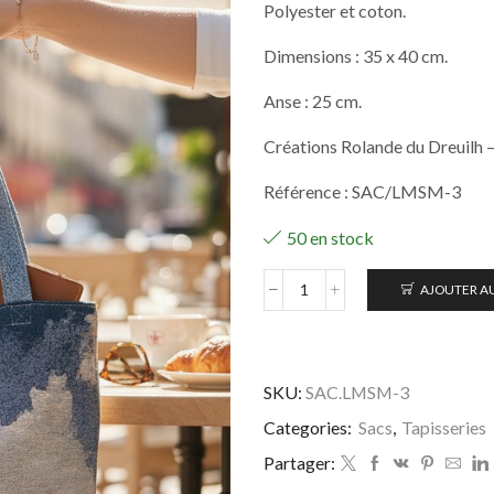
Polyester et coton.
Dimensions : 35 x 40 cm.
Anse : 25 cm.
Créations Rolande du Dreuilh –
Référence : SAC/LMSM-3
50 en stock
AJOUTER AU
quantité
de
Sac
Tapisserie
Le
SKU:
SAC.LMSM-3
Mont
Categories:
Sacs
,
Tapisseries
Saint-
Michel
Partager: