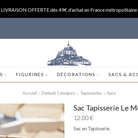
LIVRAISON OFFERTE dès 49€ d'achat en France métropolitaine
op.com
ES
FIGURINES
DÉCORATIONS
SACS & AC
Accueil
Default Category
Tapisseries
Sacs
Sac Tapisserie Le M
12.00
€
Sac en Tapisserie.