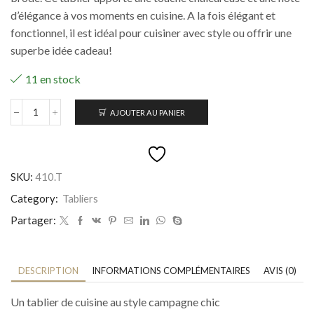
d’élégance à vos moments en cuisine. A la fois élégant et
fonctionnel, il est idéal pour cuisiner avec style ou offrir une
superbe idée cadeau!
11 en stock
AJOUTER AU PANIER
quantité
de
Tablier
de
cuisine
SKU:
410.T
brodé
olive
Category:
Tabliers
Partager:
DESCRIPTION
INFORMATIONS COMPLÉMENTAIRES
AVIS (0)
Un tablier de cuisine au style campagne chic