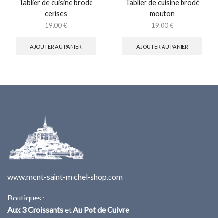
Tablier de cuisine brodé
Tablier de cuisine brodé
cerises
mouton
19.00
€
19.00
€
AJOUTER AU PANIER
AJOUTER AU PANIER
www.mont-saint-michel-shop.com
Boutiques :
Aux 3 Croissants
et
Au Pot de Cuivre