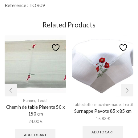
Reference : TOR09
Related Products
Runner
,
Textil
Tablecloths machine-made
,
Textil
Chemin de table Piments 50 x
Surnappe Pavots 85 x 85 cm
150 cm
15.83
€
24.00
€
ADD TO CART
ADD TO CART