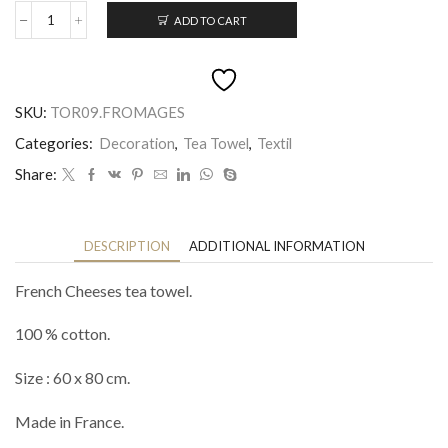
ADD TO CART
Torchon
Fromages
de
France
quantity
SKU:
TOR09.FROMAGES
Categories:
Decoration
,
Tea Towel
,
Textil
Share:
DESCRIPTION
ADDITIONAL INFORMATION
French Cheeses tea towel.
100 % cotton.
Size : 60 x 80 cm.
Made in France.